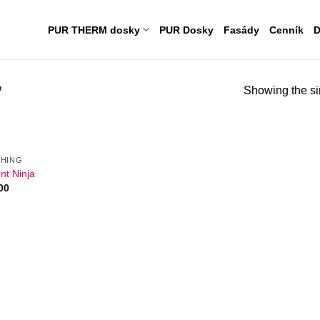
PUR THERM dosky
PUR Dosky
Fasády
Cenník
D
”
Showing the si
HING
nt Ninja
00