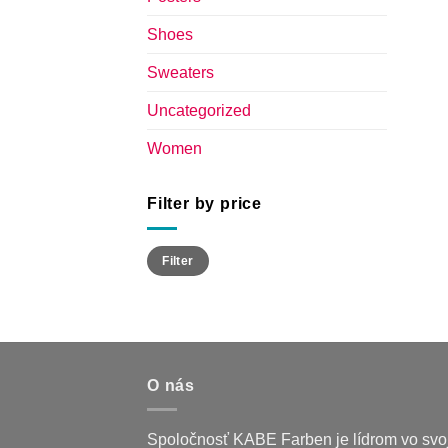
Shoes
Sweaters
Uncategorized
Women
Filter by price
Min
Max
Filter
price
price
O nás
Spoločnosť KABE Farben je lídrom vo sv