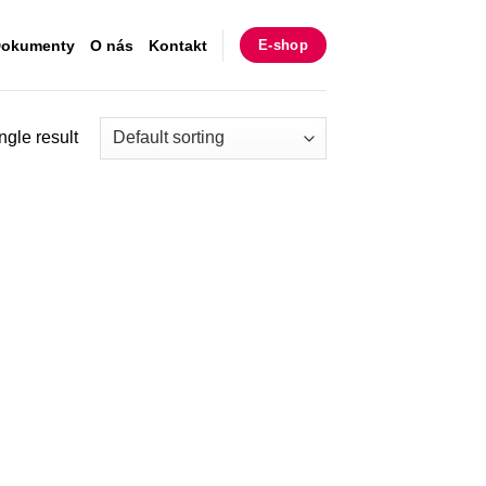
okumenty
O nás
Kontakt
E-shop
ngle result