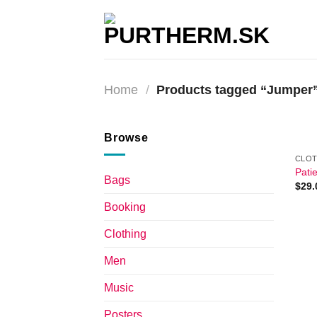
Přeskočit
na
obsah
Home
/
Products tagged “Jumper
Browse
CLOT
Patie
Bags
$
29.
Booking
Clothing
Men
Music
Posters