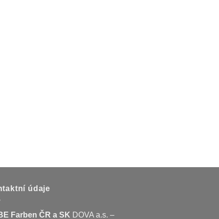
taktní údaje
E Farben ČR a SK
DOVA a.s. –