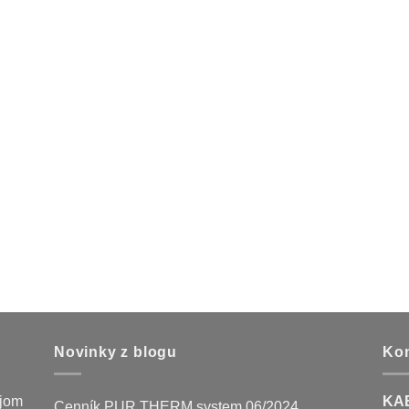
Novinky z blogu
Kon
ojom
KAB
Cenník PUR THERM system 06/2024