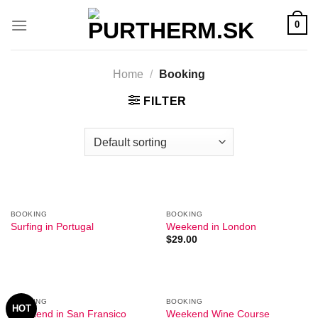
Přeskočit
0
na
obsah
Home
/
Booking
FILTER
BOOKING
BOOKING
Surfing in Portugal
Weekend in London
$
29.00
BOOKING
BOOKING
HOT
Weekend in San Fransico
Weekend Wine Course