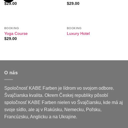
$
29.00
$
29.00
BOOKING
BOOKING
Yoga Course
Luxury Hotel
$
29.00
O nás
Spoločnosť KABE Farben je lídrom vo svojom odbore.
Švajčiarska kvalita. Okrem Českej republiky pôsobí
spoločnosť KABE Farben nielen vo Švajčiarsku, kde má aj
svoje sídlo, ale aj v Rakúsku, Nemecku, Poľsku,
Francúzsku, Anglicku a na Ukrajine.