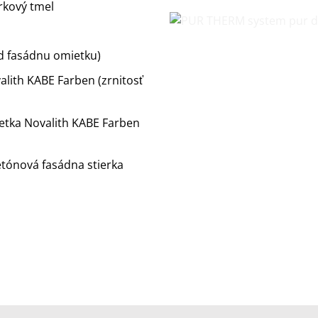
rkový tmel
od fasádnu omietku)
alith KABE Farben (zrnitosť
ietka Novalith KABE Farben
tónová fasádna stierka