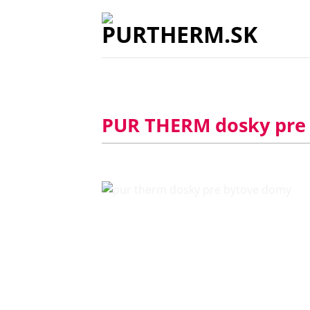
Přeskočit
na
obsah
PUR THERM dosky pre