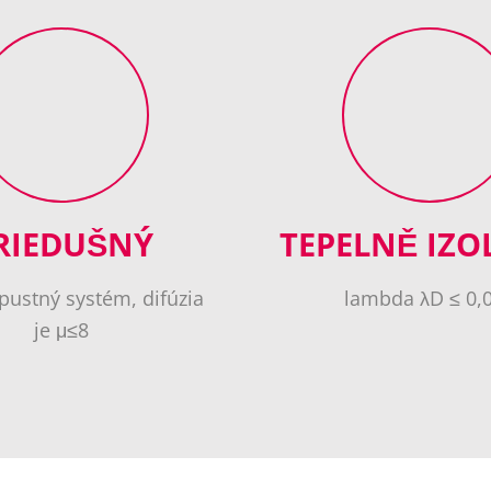
RIEDUŠNÝ
TEPELNĚ IZO
pustný systém, difúzia
lambda λD ≤ 0,
je μ≤8