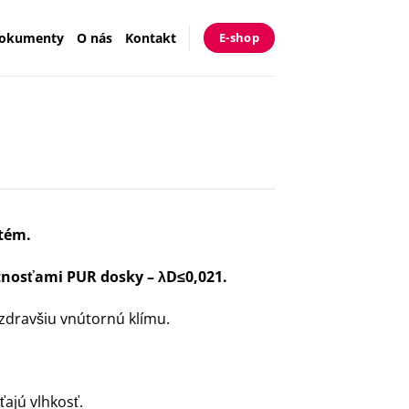
okumenty
O nás
Kontakt
E-shop
stém.
tnosťami PUR dosky – λD≤0,021.
zdravšiu vnútornú klímu.
ajú vlhkosť.