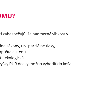
OMU?
ti zabezpečujú, že nadmerná vlhkosť v
álne zákony, tzv. parciálne tlaky,
 opúšťala stenu
0 – ekologická
zvyšky PUR dosky možno vyhodiť do koša