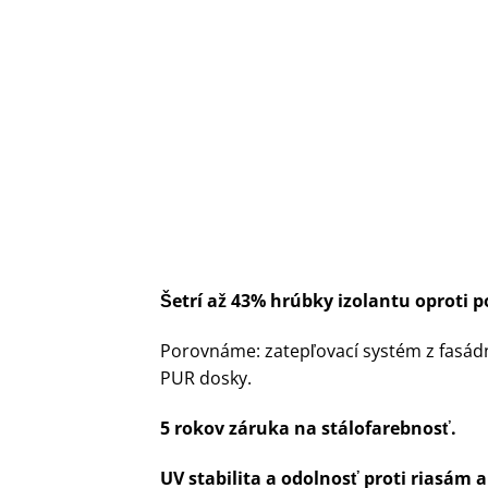
Šetrí až 43% hrúbky izolantu oproti p
Porovnáme: zatepľovací systém z fasádn
PUR dosky.
5 rokov záruka na stálofarebnosť.
UV stabilita a odolnosť proti riasám 