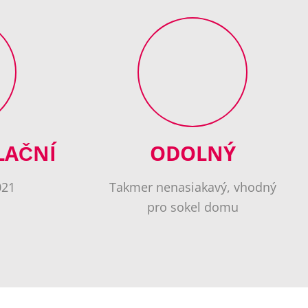
LAČNÍ
ODOLNÝ
021
Takmer nenasiakavý, vhodný
pro sokel domu