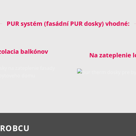
PUR systém (fasádní PUR dosky) vhodné:
zolacia balkónov
Na zateplenie l
 VÝROBCU