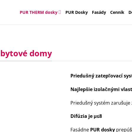
PUR THERM dosky
PUR Dosky
Fasády
Cenník
D
 bytové domy
Priedušný zatepľovací sy
Najlepšie izolačnými vlas
Priedušný systém zarušuje 
Difúzia je μ≤8
Fasádne
PUR dosky
prepúšť