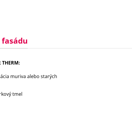
 fasádu
UR THERM:
ácia muriva alebo starých
rkový tmel