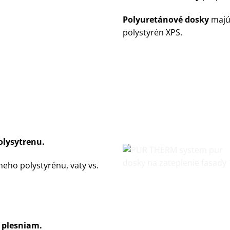
Polyuretánové dosky
majú
polystyrén XPS.
olysytrenu.
eho polystyrénu, vaty vs.
a plesniam.