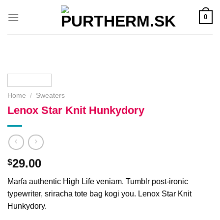
Přeskočit
0
na
obsah
Home
/
Sweaters
Lenox Star Knit Hunkydory
29.00
$
Marfa authentic High Life veniam. Tumblr post-ironic
typewriter, sriracha tote bag kogi you. Lenox Star Knit
Hunkydory.