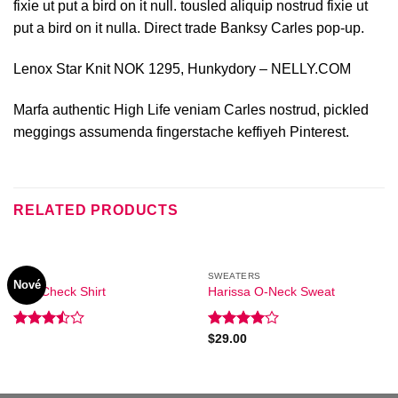
fixie ut put a bird on it null. tousled aliquip nostrud fixie ut
put a bird on it nulla. Direct trade Banksy Carles pop-up.
Lenox Star Knit NOK 1295, Hunkydory – NELLY.COM
Marfa authentic High Life veniam Carles nostrud, pickled
meggings assumenda fingerstache keffiyeh Pinterest.
RELATED PRODUCTS
TOPS
SWEATERS
Nové
Pink Check Shirt
Harissa O-Neck Sweat
Rated
Rated
$
29.00
3.50
out
4.00
out
of 5
of 5