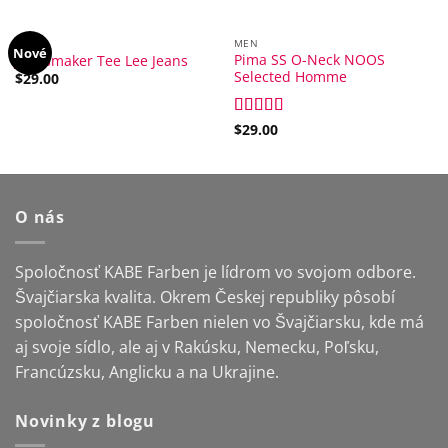
MEN
MEN
Nové
Pima SS O-Neck NOOS
Jeansmaker Tee Lee Jeans
Selected Homme
$
29.00
Rated
$
29.00
5.00
out of 5
O nás
Spoločnosť KABE Farben je lídrom vo svojom odbore.
Švajčiarska kvalita. Okrem Českej republiky pôsobí
spoločnosť KABE Farben nielen vo Švajčiarsku, kde má
aj svoje sídlo, ale aj v Rakúsku, Nemecku, Poľsku,
Francúzsku, Anglicku a na Ukrajine.
Novinky z blogu