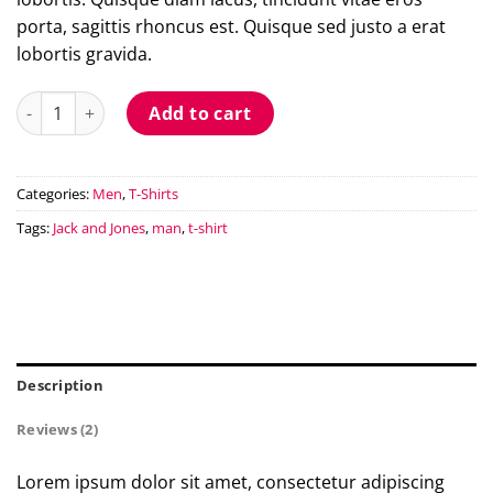
porta, sagittis rhoncus est. Quisque sed justo a erat
lobortis gravida.
Bjorn Tee SS Jack & Jones quantity
Add to cart
Categories:
Men
,
T-Shirts
Tags:
Jack and Jones
,
man
,
t-shirt
Description
Reviews (2)
Lorem ipsum dolor sit amet, consectetur adipiscing