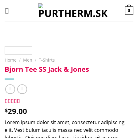
Přeskočit
na
0
obsah
Home
/
Men
/
T-Shirts
Bjorn Tee SS Jack & Jones
Rated
2
29.00
$
3.50
out
of 5
Lorem ipsum dolor sit amet, consectetur adipiscing
based on
customer
elit. Vestibulum iaculis massa nec velit commodo
ratings
lobortis. Quisque diam lacus, tincidunt vitae eros